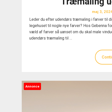
Træmaling ud
maj 3, 202
Leder du efter udendørs træmaling i farver til 
legehuset til nogle nye farver? Hos Gebenna fo
væld af farver så uanset om du skal male vindue
udendørs træmaling til …
Conti
Annonce