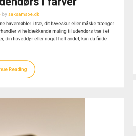
endørs i farver
4
by
saksamsoe.dk
dine havemøbler i træ, dit haveskur eller måske trænger
rhandler vi heldækkende maling til udendørs træ i et
r, din hoveddør eller noget helt andet, kan du finde
nue Reading