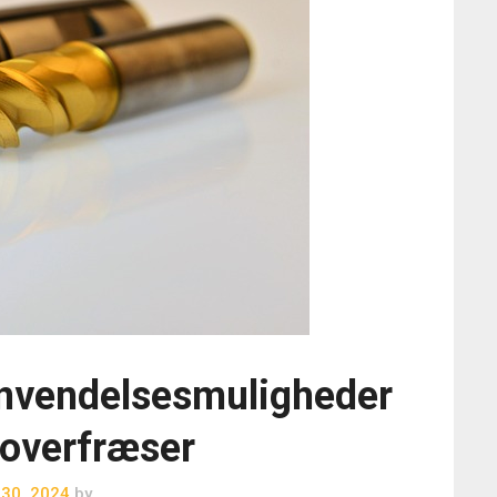
nvendelsesmuligheder
overfræser
 30, 2024
by