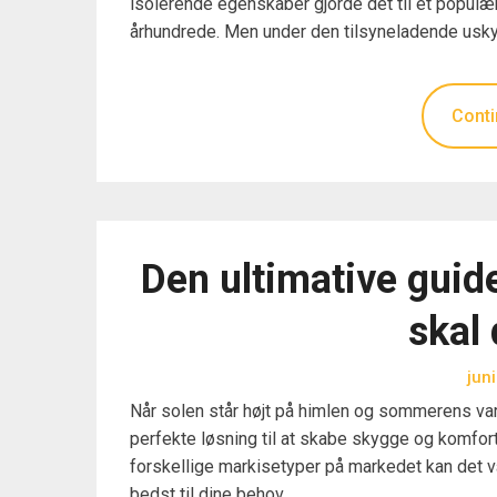
isolerende egenskaber gjorde det til et populæ
århundrede. Men under den tilsyneladende usk
Conti
Den ultimative guide
skal 
jun
Når solen står højt på himlen og sommerens va
perfekte løsning til at skabe skygge og komfort
forskellige markisetyper på markedet kan det væ
bedst til dine behov. …