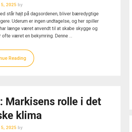
i 5, 2025
by
thed står højt på dagsordenen, bliver bæredygtige
tigere. Uderum er ingen undtagelse, og her spiller
r har længe været anvendt til at skabe skygge og
r ofte været en bekymring. Denne …
nue Reading
n: Markisens rolle i det
ske klima
i 5, 2025
by