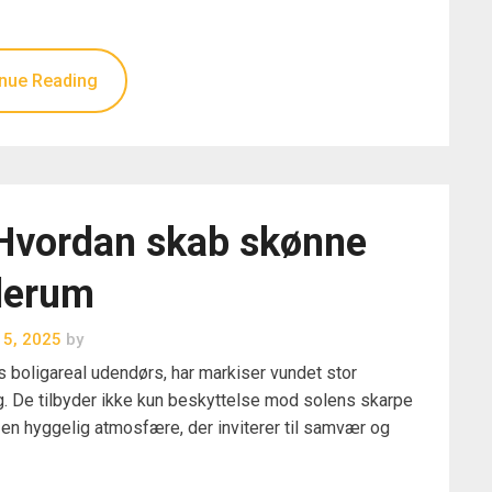
nue Reading
Hvordan skab skønne
derum
i 5, 2025
by
res boligareal udendørs, har markiser vundet stor
g. De tilbyder ikke kun beskyttelse mod solens skarpe
en hyggelig atmosfære, der inviterer til samvær og