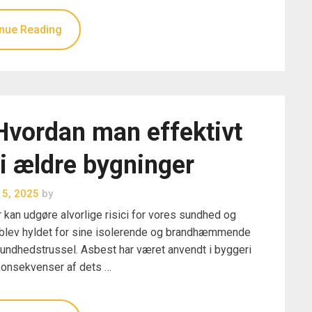
nue Reading
: Hvordan man effektivt
 i ældre bygninger
i 5, 2025
by
r kan udgøre alvorlige risici for vores sundhed og
g blev hyldet for sine isolerende og brandhæmmende
sundhedstrussel. Asbest har været anvendt i byggeri
konsekvenser af dets …