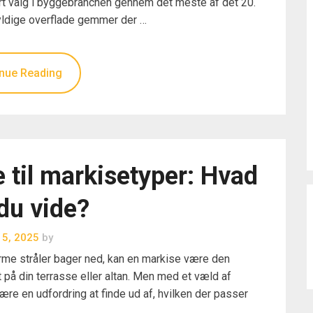
rt valg i byggebranchen gennem det meste af det 20.
yldige overflade gemmer der …
nue Reading
 til markisetyper: Hvad
du vide?
i 5, 2025
by
rme stråler bager ned, kan en markise være den
 på din terrasse eller altan. Men med et væld af
re en udfordring at finde ud af, hvilken der passer