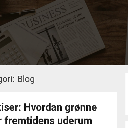
gori:
Blog
iser: Hvordan grønne
r fremtidens uderum