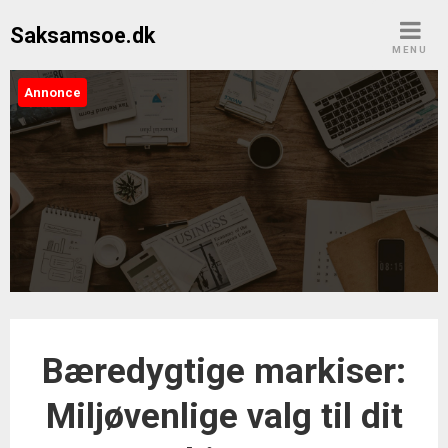
Skip
Saksamsoe.dk
to
MENU
content
Annonce
Saksamsoe.dk
Bæredygtige markiser:
Miljøvenlige valg til dit